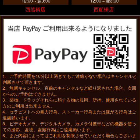
12:00～翌3:00
12:00～翌3:00
西船橋店
西船橋店
1、ご予約時間を10分以上過ぎてもご連絡がない場合はキャンセルと
判断させて頂きます。
2、無断キャンセル、直前のキャンセルなど繰り返された場合、次回
からのご予約はできません。
3、薬物、ドラッグそれらに類する物の服用、所持、使用されている
方のご利用は出来ません。
4、セラピストへの暴力行為、ストーカー行為または嫌がる行為はご
遠慮願います。
5、ビデオカメラ、デジタルカメラ、カメラ付携帯などの機器を使っ
ての撮影、盗聴、盗撮行為はご遠慮願います。
6、また内容によってはご利用を制限させていただく場合もございま