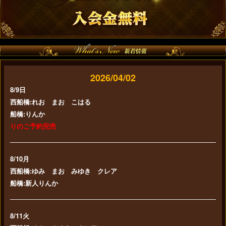
2026/04/02
8/9日
西船橋:
れお まお こはる
船橋:りんか
りのご予約完売
8/10月
西船橋:ゆみ まお みゆき クレア
船橋:新人りんか
8/11火